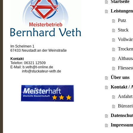
Startseite
Leistunge
Putz
Stuck
Vollwä
Im Schelmen 1
Trocke
67433 Neustadt an der Weinstraße
Altbaus
Kontakt
Telefon: 06321 12509
E-Mail: b.veth@
t-online.de
Fliesses
info@stuckateur-veth.de
Über uns
Kontakt / 
Anfahrt
Bürozei
Datenschu
Impressu