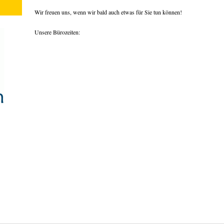
Wir freuen uns, wenn wir bald auch etwas für Sie tun können!
Unsere Bürozeiten: