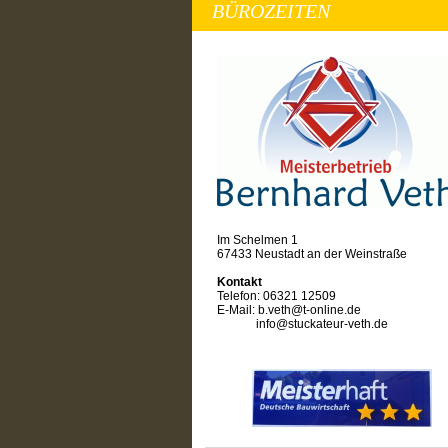
BÜROZEITEN
Im Schelmen 1
67433 Neustadt an der Weinstraße
Kontakt
Telefon: 06321 12509
E-Mail: b.veth@
t-online.de
info@stuckateur-veth.de